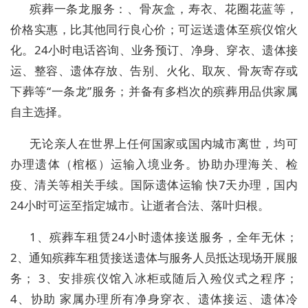
殡葬一条龙服务：、骨灰盒，寿衣、花圈花蓝等，
价格实惠，比其他同行良心价；可运送遗体至殡仪馆火
化。24小时电话咨询、业务预订、净身、穿衣、遗体接
运、整容、遗体存放、告别、火化、取灰、骨灰寄存或
下葬等“一条龙”服务；并备有多档次的殡葬用品供家属
自主选择。
无论亲人在世界上任何国家或国内城市离世，均可
办理遗体（棺柩）运输入境业务。协助办理海关、检
疫、清关等相关手续。国际遗体运输 快7天办理，国内
24小时可运至指定城市。让逝者合法、落叶归根。
1、殡葬车租赁24小时遗体接送服务，全年无休；
2、通知殡葬车租赁接送遗体与服务人员抵达现场开展服
务； 3、安排殡仪馆入冰柜或随后入殓仪式之程序；
4、协助 家属办理所有净身穿衣、遗体接运、遗体冷