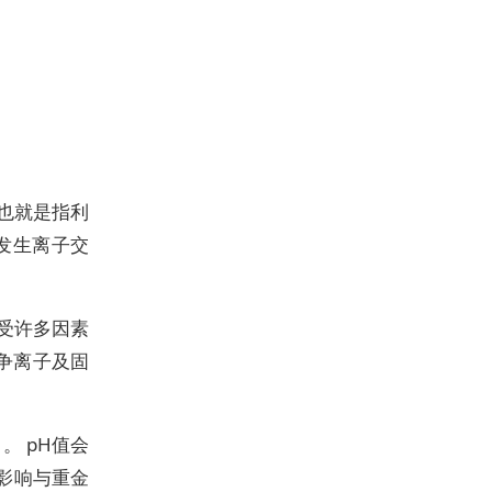
也就是指利
间发生离子交
受许多因素
竞争离子及固
。 pH值会
影响与重金