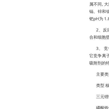
属不同, 大
镉、锌和镍 
钯pH为 1.
2、反
合和细胞
3、 
它竞争离
吸附剂的
主要类
类型 
三元锂
磷酸铁