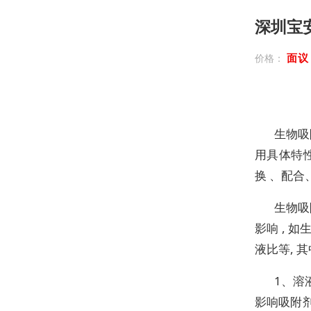
深圳宝
面
价格：
生物吸
用具体特性
换 、配合
生物吸
影响 , 
液比等, 
1、溶
影响吸附