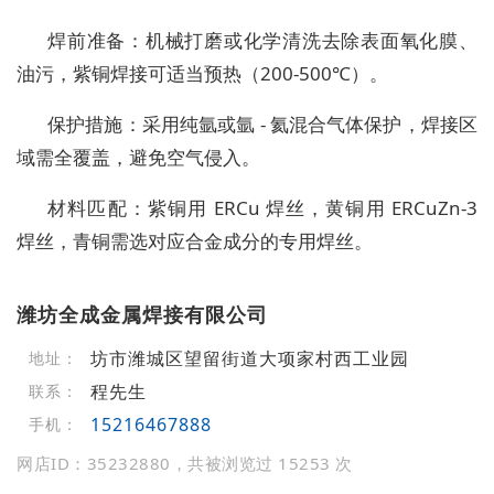
焊前准备：机械打磨或化学清洗去除表面氧化膜、
油污，紫铜焊接可适当预热（200-500℃）。
保护措施：采用纯氩或氩 - 氦混合气体保护，焊接区
域需全覆盖，避免空气侵入。
材料匹配：紫铜用 ERCu 焊丝，黄铜用 ERCuZn-3
焊丝，青铜需选对应合金成分的专用焊丝。
潍坊全成金属焊接有限公司
坊市潍城区望留街道大项家村西工业园
地址：
程先生
联系：
15216467888
手机：
网店ID：35232880，共被浏览过 15253 次