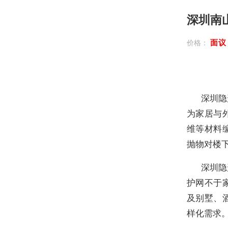
深圳南
面
价格：
深圳隐
为家居与
维等材料
抛物对楼
深圳隐
护网不于
及别墅、
样化需求