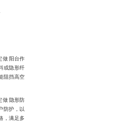
定做 阳台作
料或隐形纤
能阻挡高空
定做 隐形防
户防护，以
格，满足多