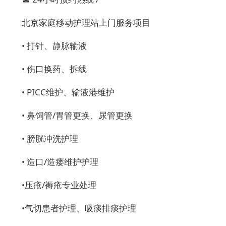
北京家庭移动护理站上门服务项目
•
打针、静脉输液
•
伤口换药、拆线
•
PICC
维护、输液港维护
•
鼻饲管/胃管更换、尿管更换
•
膀胱冲洗护理
•
造口/造瘘维护护理
•
压疮/褥疮专业处理
•
气切患者护理、吸痰排痰护理