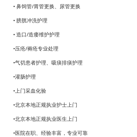
•
鼻饲管/胃管更换、尿管更换
•
膀胱冲洗护理
•
造口/造瘘维护护理
•
压疮/褥疮专业处理
•
气切患者护理、吸痰排痰护理
•
灌肠护理
•
上门采血化验
•
北京本地正规执业护士上门
•
北京本地正规执业医生上门
•
医院在职、经验丰富，专业可靠