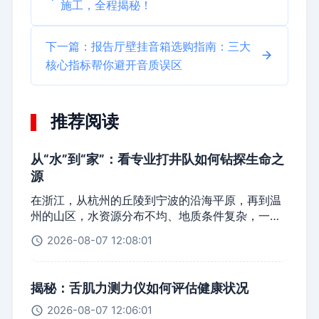
施工，全程揭秘！
下一篇：报告厅壁挂音箱选购指南：三大
核心指标帮你避开音质误区
推荐阅读
从“水”到“家”：看专业打井队如何钻探生命之
源
在浙江，从杭州的丘陵到宁波的沿海平原，再到温
州的山区，水资源分布不均、地质条件复杂，一直
是困扰农户、工厂和社区用水的主要难题。很多用
2026-08-07 12:08:01
户以为打井只是“挖个洞”，随便找支打井队就能解
决，却忽略了地质勘探、设备选型和施工标准的重
要性，往往导致井位不
揭秘：舌肌力测力仪如何评估健康状况
2026-08-07 12:06:01