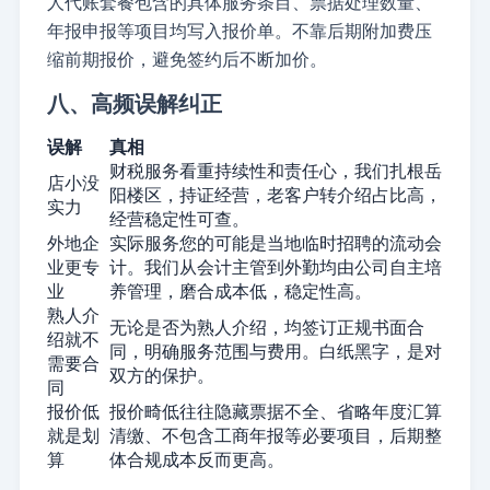
人代账套餐包含的具体服务条目、票据处理数量、
年报申报等项目均写入报价单。不靠后期附加费压
缩前期报价，避免签约后不断加价。
八、高频误解纠正
误解
真相
财税服务看重持续性和责任心，我们扎根岳
店小没
阳楼区，持证经营，老客户转介绍占比高，
实力
经营稳定性可查。
外地企
实际服务您的可能是当地临时招聘的流动会
业更专
计。我们从会计主管到外勤均由公司自主培
业
养管理，磨合成本低，稳定性高。
熟人介
无论是否为熟人介绍，均签订正规书面合
绍就不
同，明确服务范围与费用。白纸黑字，是对
需要合
双方的保护。
同
报价低
报价畸低往往隐藏票据不全、省略年度汇算
就是划
清缴、不包含工商年报等必要项目，后期整
算
体合规成本反而更高。