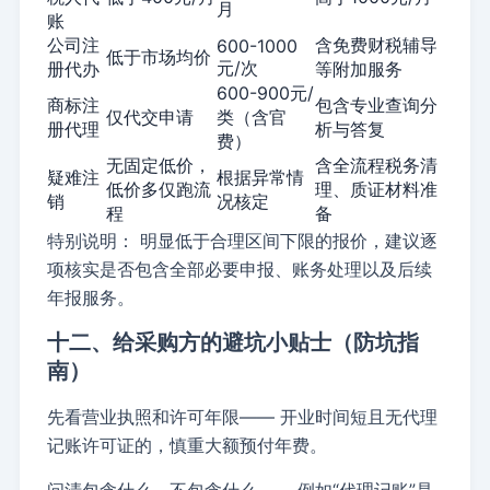
月
账
公司注
含免费财税辅导
600-1000
低于市场均价
元/次
册代办
等附加服务
600-900元/
商标注
包含专业查询分
仅代交申请
类（含官
册代理
析与答复
费）
无固定低价，
含全流程税务清
疑难注
根据异常情
低价多仅跑流
理、质证材料准
销
况核定
程
备
特别说明：
明显低于合理区间下限的报价，建议逐
项核实是否包含全部必要申报、账务处理以及后续
年报服务。
十二、给采购方的避坑小贴士（防坑指
南）
先看营业执照和许可年限——
开业时间短且无代理
记账许可证的，慎重大额预付年费。