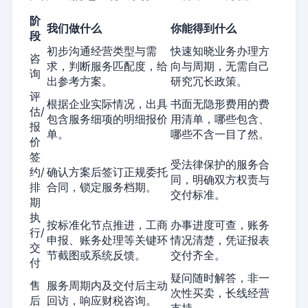
阶
我们做什么
你能得到什么
段
初步沟通经营类型与需
快速知晓业务办理方
咨
求，判断服务匹配度，给
向与周期，无需自己
询
出参考方案。
研究冗长政策。
评
根据企业实际情况，出具
书面无隐形费用的费
估/
包含服务细项的明细报价
用清单，哪些包含、
报
单。
哪些不含一目了然。
价
签
受法律保护的服务合
约/
确认方案后签订正规委托
同，明确双方权责与
排
合同，锁定服务档期。
交付标准。
期
执
按标准化节点推进，工商
办事进度可查，账务
行/
申报、账务处理等关键环
情况清楚，凭证报表
交
节截图或系统反馈。
交付齐全。
付
疑问随时解答，非一
售
服务周期内及交付后主动
次性买卖，长线经营
后
回访，响应财税咨询。