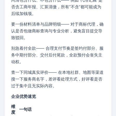
问清包含什么、不包含什么——
例如“代理记账”是
否含工商年报、汇算清缴，所有“不含”都可能成为
后续加钱项。
要一份材料清单与品牌明细——
对于商标代理，确
认是否包做商标查询与专业分析，避免盲目提交导
致驳回。
别急着付全款——
合理支付节奏是签约付部分、服
务中期付部分、交付后付尾款，全款预付会丧失主
动权。
查一下同城真实评价——
在本地社群、地图等渠道
搜一下服务商名字，差评看处理方式，好评看是否
过于集中且无实际内容。
企业优势速览
维
一句话
度