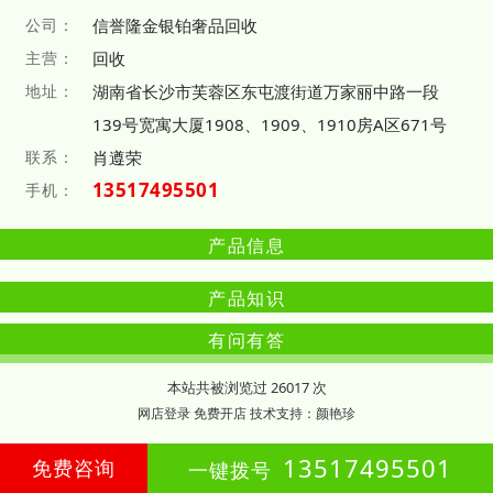
公司：
信誉隆金银铂奢品回收
主营：
回收
地址：
湖南省长沙市芙蓉区东屯渡街道万家丽中路一段
139号宽寓大厦1908、1909、1910房A区671号
联系：
肖遵荣
13517495501
手机：
产品信息
产品知识
有问有答
本站共被浏览过 26017 次
网店登录
免费开店
技
术
支
持
：
颜艳珍
13517495501
免费咨询
一键拨号