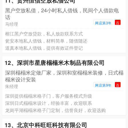
11、贵州恒信空放私借公司
黑户空放私借，24小时私人借钱，民间个人借款电
话
网店第3年
百
马经理
榕江黑户空放贷款，私人放款联系方式
瓮安本地私人借钱，材料简单，随借随还
道真本地私人借钱，提供有效证件登记
12、深圳市星唐榻榻米木制品有限公司
深圳榻榻米定做厂家，深圳和室榻榻米装修，日式榻
榻米设计安装
网店第9年
百
朱经理
深圳提供榻榻米格子门，客户服务模式升级
深圳日式榻榻米设计，经验丰富，欢迎联系
龙岗平湖榻榻米格子门定制，信誉良好，欢迎选购
13、北京中科旺旺科技有限公司