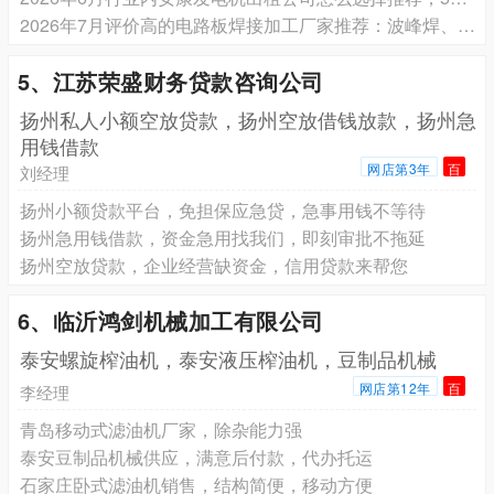
2026年7月评价高的电路板焊接加工厂家推荐：波峰焊、回流焊、手工焊接加工厂家选择指南
5、江苏荣盛财务贷款咨询公司
扬州私人小额空放贷款，扬州空放借钱放款，扬州急
用钱借款
网店第3年
百
刘经理
扬州小额贷款平台，免担保应急贷，急事用钱不等待
扬州急用钱借款，资金急用找我们，即刻审批不拖延
扬州空放贷款，企业经营缺资金，信用贷款来帮您
6、临沂鸿剑机械加工有限公司
泰安螺旋榨油机，泰安液压榨油机，豆制品机械
网店第12年
百
李经理
青岛移动式滤油机厂家，除杂能力强
泰安豆制品机械供应，满意后付款，代办托运
石家庄卧式滤油机销售，结构简便，移动方便