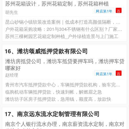
苏州花箱设计，苏州花箱定制，苏州花箱种植
网店第1年
百
胡先生
昆山砂锅小镇软装改造案例｜低成本打造高颜值隔断，客流暴涨30%，餐饮老板必看
户外花箱采购攻略：201与304不锈钢有什么区别？厂家直供报价
苏州三棵树园艺花箱定制种植_户外绿植造景与上门施工
16、潍坊颂威抵押贷款有限公司
潍坊房抵贷公司，潍坊车抵贷要押车吗，潍坊押车贷
哪家好
网店第1年
百
赵经理
青州市汽车抵押贷款中心，车辆抵押贷款机构，验车完成，立刻拿钱
临朐机动车辆抵押贷款，快速到帐，解燃眉之急
潍坊坊子区房子抵押贷款，急用钱，额度高，放款快
17、南京远东流水定制管理有限公司
南京个人银行流水办理，南京薪资流水定制，南京对