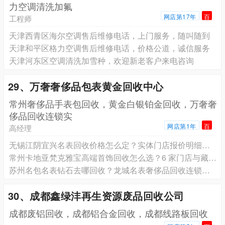
力空调清洗加氟
网店第17年
百
工程师
天津西青区海尔空调售后维修电话，上门服务，随叫随到
天津和平区格力空调售后维修电话，价格公道，诚信服务
天津河东区空调清洗加雪种，欢迎新老客户来电咨询
29、万奢奢侈品包表黄金回收中心
常州奢侈品手表包回收，黄金白银铂金回收，万奢奢
侈品回收连锁实
网店第1年
百
高经理
无锡江阴宜兴名表回收价格怎么定？实体门店报价明细本地真实案例，劳力士卡地亚万国积家欧米茄帝舵浪琴二手表上门回收
常州卡地亚梵克雅宝高端首饰回收怎么选？6 家门店与藏品变现指南
苏州名包名表钻石去哪回收？龙城名表奢侈品回收连锁苏州店解读
30、成都鑫绿沣再生资源废品回收公司
成都废铝回收，成都铝合金回收，成都线路板回收