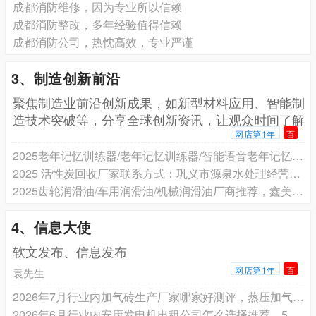
成都消防维修，因为专业所以信赖
成都消防整改，多年经验值得信赖
成都消防公司，热忱高效，专业严谨
3、制造创新前沿
聚焦制造业前沿创新成果，如新型材料应用、智能制
造技术突破等，分享全球创新资讯，让观众时间了解
行业革新
网店第1年
百
2025老年记忆训练器/老年记忆训练器/智能语音老年记忆训练器厂家推荐，德佳风行公司产品，独特设计，内置丰富实用练习内容，针对性强。
2025 活性炭回收厂家联系方式：巩义市源泉水处理经营部专业解决方案与设备优势
2025齿轮润滑油/车用润滑油/机械润滑油厂商推荐，鑫美石化可提供定制配方，有数字化平台支持，年销售额超1000万元
4、信息大使
软文发布、信息发布
网店第1年
百
袁先生
2026年7月行业内加气砖生产厂家哪家好测评，蒸压加气混凝土砌块、砂加气、灰加气、B05/B06级源头厂家分析
2026年6月行业内安康发电机出租公司怎么选择推荐，50-2000kw静音/普通/发电车/ups电源车租赁供应商选择指南