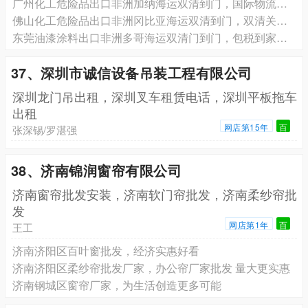
广州化工危险品出口非洲加纳海运双清到门，国际物流，安全
佛山化工危险品出口非洲冈比亚海运双清到门，双清关一站式，省心省力
东莞油漆涂料出口非洲多哥海运双清门到门，包税到家省心更省钱
37、深圳市诚信设备吊装工程有限公司
深圳龙门吊出租，深圳叉车租赁电话，深圳平板拖车
出租
网店第15年
百
张深锡/罗湛强
38、济南锦润窗帘有限公司
济南窗帘批发安装，济南软门帘批发，济南柔纱帘批
发
网店第1年
百
王工
济南济阳区‌百叶窗批发，经济实惠好看
济南济阳区‌柔纱帘批发厂家，办公帘厂家批发 量大更实惠
济南钢城区‌窗帘厂家，为生活创造更多可能