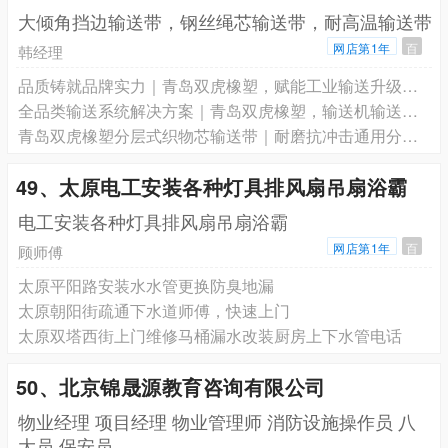
大倾角挡边输送带，钢丝绳芯输送带，耐高温输送带
网店第1年
百
韩经理
品质铸就品牌实力｜青岛双虎橡塑，赋能工业输送升级的领军企业
全品类输送系统解决方案｜青岛双虎橡塑，输送机输送带一站式服务标杆
青岛双虎橡塑分层式织物芯输送带｜耐磨抗冲击通用分层帆布工业皮带
49、太原电工安装各种灯具排风扇吊扇浴霸
电工安装各种灯具排风扇吊扇浴霸
网店第1年
百
顾师傅
太原平阳路安装水水管更换防臭地漏
太原朝阳街疏通下水道师傅，快速上门
太原双塔西街上门维修马桶漏水改装厨房上下水管电话
50、北京锦晟源教育咨询有限公司
物业经理 项目经理 物业管理师 消防设施操作员 八
大员 保安员