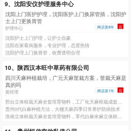
9、沈阳安仪护理服务中心
沈阳上门医护护理，沈阳医护上门换尿管插，沈阳护
士上门更换胃管
网店第8年
百
护理中心
沈阳护士上门护理，让护士自豪
沈阳在家看病服务，专业护理，态度热情
沈阳护理上门换胃管，收费透明合理
10、陕西汉本旺中草药有限公司
四川天麻种植栽培，广元天麻筐栽方案，筐栽天麻是
真的吗
网店第1年
百
黄经理
邢台立体框栽天麻全套培育物料，工厂化天麻框栽成套菌料种苗
贵州0代白麻种植方法，大棚天麻四季日常养护防病技术
淮南立体框栽天麻全套培育物料，零代白麻米麻立体框栽种苗批发